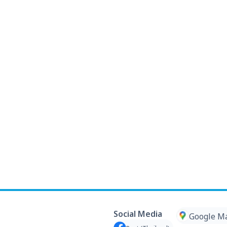
Social Media
Google M