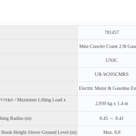
781457
Mini Crawler Crane 2.9t Gas
UNIC
UR-W295CMRS
Electric Motor & Gasoline E
ารยก / Maximum Lifting Load x
2,930 kg x 1.4 m
king Radius (m)
0.45 ～ 8.41
/ Hook Height Above Ground Level (m)
Max. 8.8