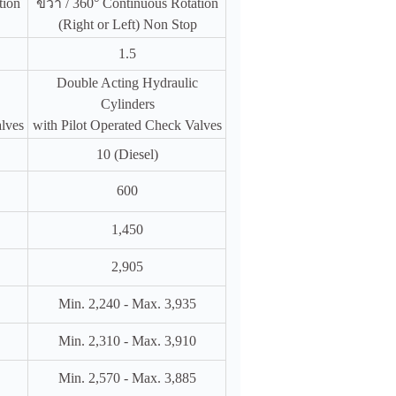
tion
ขวา / 360° Continuous Rotation
(Right or Left) Non Stop
1.5
Double Acting Hydraulic
Cylinders
alves
with Pilot Operated Check Valves
10 (Diesel)
600
1,450
2,905
Min. 2,240 - Max. 3,935
Min. 2,310 - Max. 3,910
Min. 2,570 - Max. 3,885